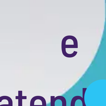
agênc