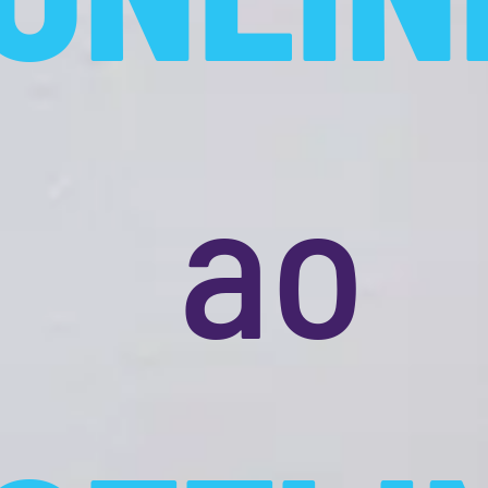
para
a