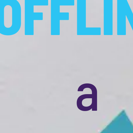
8ponto
Quere